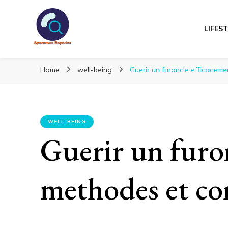
LIFES
Spearmanreporte
Get educated!
Home
well-being
Guerir un furoncle efficaceme
WELL-BEING
Guerir un furon
methodes et con