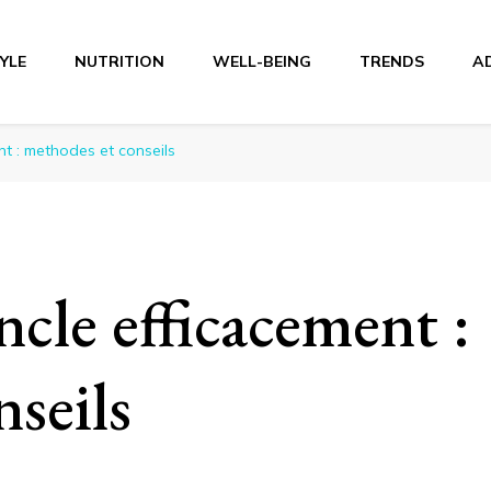
TYLE
NUTRITION
WELL-BEING
TRENDS
A
r
nt : methodes et conseils
cle efficacement :
seils